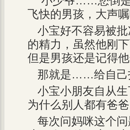
“小少爷……您倒
飞快的男孩，大声嘱
小宝好不容易被批
的精力，虽然他刚下
但是男孩还是记得他
那就是……给自己
小宝小朋友自从生
为什么别人都有爸爸
每次问妈咪这个问