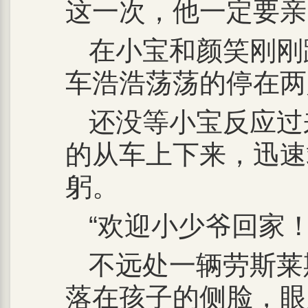
这一次，他一定要亲
在小宝和颜笑刚刚
车浩浩荡荡的停在两
还没等小宝反应过
的从车上下来，迅速
躬。
“欢迎小少爷回家！
不远处一辆劳斯莱
落在孩子的侧脸，眼