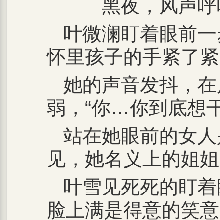
黑夜，风声呼啸
叶微澜盯着眼前一
怀里孩子的手紧了紧
她的声音发抖，在
弱，“你…你到底想干
站在她眼前的女人
见，她名义上的姐姐
叶雪见死死的盯着
脸上满是得意的笑意