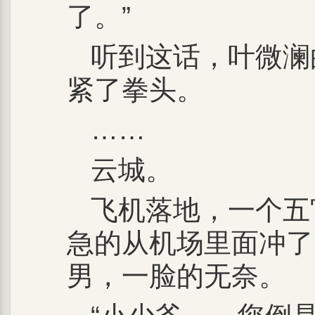
了。”
听到这话，叶微澜
紧了拳头。
……
云城。
飞机落地，一个五
急的从机场里面冲了
男，一脸的无奈。