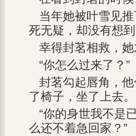
当年她被叶雪见推
死无疑，却没有想到
幸得封茗相救，她
“你怎么过来了？”
封茗勾起唇角，他
了椅子，坐了上去。
“你的身世我不是
么还不着急回家？”