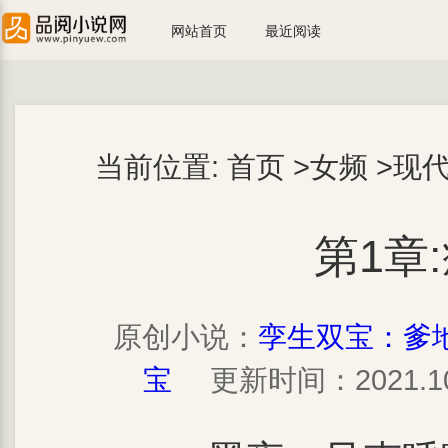
网站首页
最近阅读
当前位置:
首页
>
女频
>
现
第1章
原创小说：
孪生双宝：爹
宝
更新时间：2021.10.