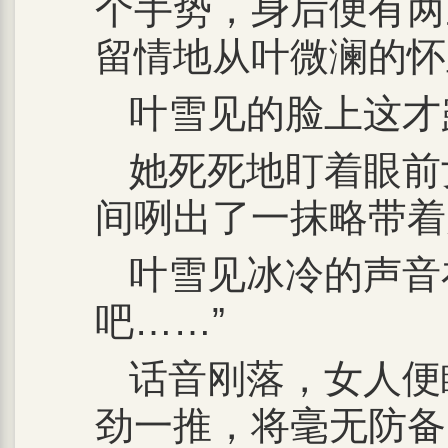
个手势，身后便有两
留情地从叶微澜的怀
叶雪见的脸上这才
她死死地盯着眼前
间咧出了一抹略带着
叶雪见冰冷的声音
吧……”
话音刚落，女人便
劲一推，将毫无防备