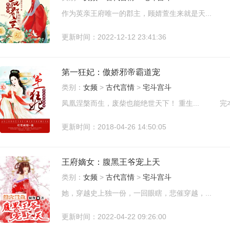
作为英亲王府唯一的郡主，顾婧萱生来就是天...
更新时间：2022-12-12 23:41:36
第一狂妃：傲娇邪帝霸道宠
类别：
女频
>
古代言情
>
宅斗宫斗
凤凰涅槃而生，废柴也能绝世天下！ 重生...
完本
更新时间：2018-04-26 14:50:05
王府嫡女：腹黑王爷宠上天
类别：
女频
>
古代言情
>
宅斗宫斗
她，穿越史上独一份，一回眼瞎，悲催穿越，...
更新时间：2022-04-22 09:26:00