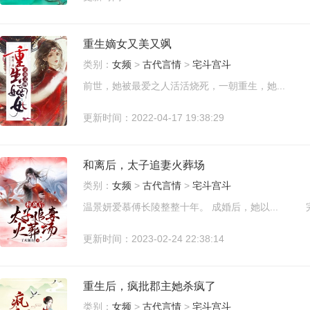
重生嫡女又美又飒
类别：
女频
>
古代言情
>
宅斗宫斗
前世，她被最爱之人活活烧死，一朝重生，她...
更新时间：2022-04-17 19:38:29
和离后，太子追妻火葬场
类别：
女频
>
古代言情
>
宅斗宫斗
温景妍爱慕傅长陵整整十年。 成婚后，她以...
更新时间：2023-02-24 22:38:14
重生后，疯批郡主她杀疯了
类别：
女频
>
古代言情
>
宅斗宫斗