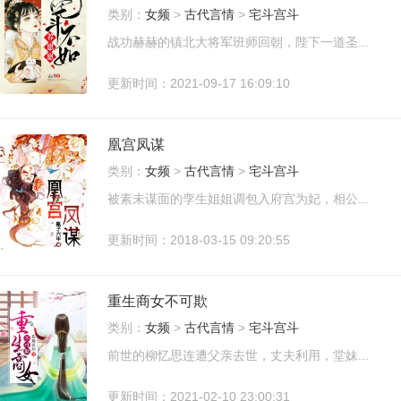
类别：
女频
>
古代言情
>
宅斗宫斗
战功赫赫的镇北大将军班师回朝，陛下一道圣...
更新时间：2021-09-17 16:09:10
凰宫凤谋
类别：
女频
>
古代言情
>
宅斗宫斗
被素未谋面的孪生姐姐调包入府宫为妃，相公...
更新时间：2018-03-15 09:20:55
重生商女不可欺
类别：
女频
>
古代言情
>
宅斗宫斗
前世的柳忆思连遭父亲去世，丈夫利用，堂妹...
更新时间：2021-02-10 23:00:31