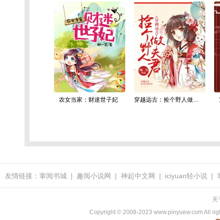
农女当家：财迷世子妃
穿越远古：捡个野人做夫君
友情链接：
掌阅书城
|
趣阅小说网
|
神起中文网
|
iciyuan轻小说
|
关
Copyright © 2008-2023 www.pinyuew