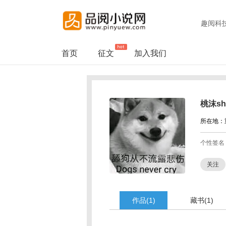
趣阅科
首页
征文
加入我们
桃沫sh
所在地：
个性签名
关注
作品(1)
藏书(1)