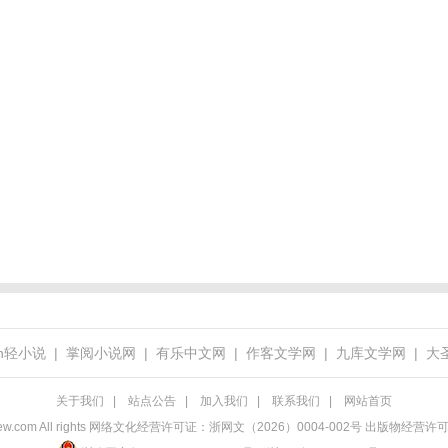
uan轻小说
|
掌阅小说网
|
有乐中文网
|
作客文学网
|
九库文学网
|
大
关于我们
|
站点公告
|
加入我们
|
联系我们
|
网站首页
w.pinyuew.com All rights 网络文化经营许可证：浙网文（2026）0004-002号 出