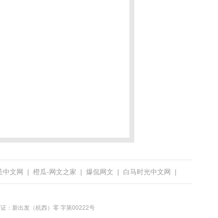
圣中文网
|
橙瓜-网文之家
|
爆侃网文
|
白马时光中文网
|
版物经营许可证：新出发（杭西）零 字第00222号