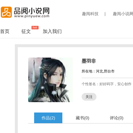
趣阅科技
|
趣阅小说
首页
征文
加入我们
墨羽非
所在地：河北,邢台市
个性签名：好好码字，安心创作
关注
作品(2)
藏书(0)
评论(0)