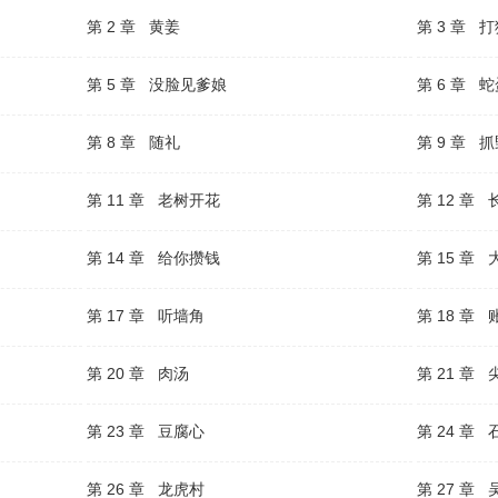
第 2 章 黄姜
第 3 章 
第 5 章 没脸见爹娘
第 6 章 
第 8 章 随礼
第 9 章 
第 11 章 老树开花
第 12 章 
第 14 章 给你攒钱
第 15 章
第 17 章 听墙角
第 18 章
第 20 章 肉汤
第 21 章
第 23 章 豆腐心
第 24 章
第 26 章 龙虎村
第 27 章