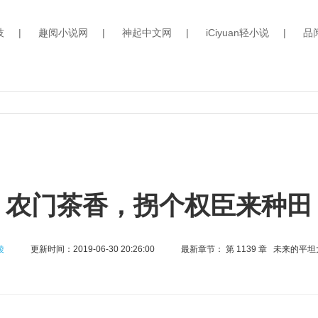
技
|
趣阅小说网
|
神起中文网
|
iCiyuan轻小说
|
品
农门茶香，拐个权臣来种田
陵
更新时间：2019-06-30 20:26:00
最新章节：
第 1139 章 未来的平坦