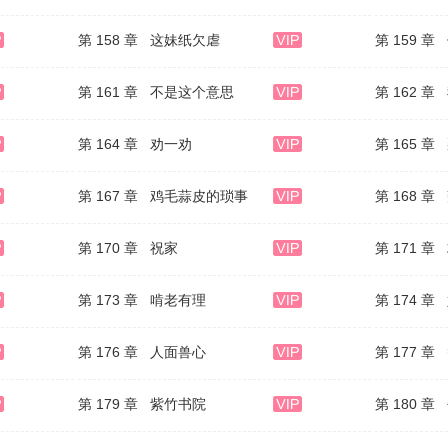
第 158 章 这妹纸欠虐
第 159 章
第 161 章 不是这个意思
第 162 
第 164 章 劝一劝
第 165 
第 167 章 鸡毛蒜皮的琐事
第 168 章
第 170 章 祝家
第 171 
第 173 章 啃老有理
第 174 
第 176 章 人面兽心
第 177 
第 179 章 紫竹书院
第 180 章