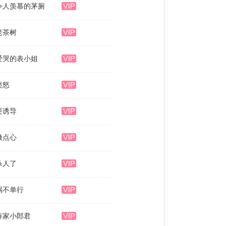
 令人羡慕的茅厕
 老茶树
 爱哭的表小姐
愤怒
 要诱导
 做点心
 杀人了
 祸不单行
 薛家小郎君