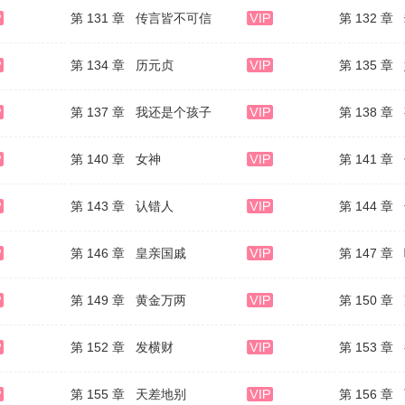
第 131 章 传言皆不可信
第 132 章
第 134 章 历元贞
第 135 
第 137 章 我还是个孩子
第 138 章
第 140 章 女神
第 141 
第 143 章 认错人
第 144 
第 146 章 皇亲国戚
第 147 章
第 149 章 黄金万两
第 150 
第 152 章 发横财
第 153 
第 155 章 天差地别
第 156 章