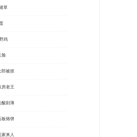
打猪草
蛇蛋
抓野鸡
长脸
 大郎被抓
 账房老王
 尖酸刻薄
 石板烙饼
 吴家来人