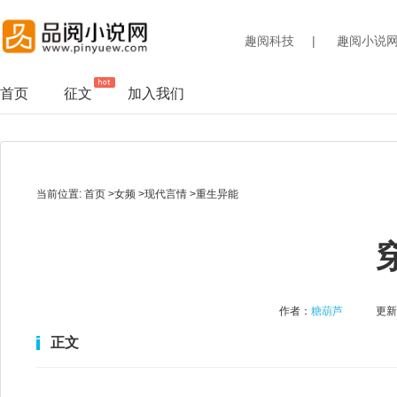
趣阅科技
|
趣阅小说
首页
征文
加入我们
当前位置:
首页
>
女频
>
现代言情
>
重生异能
作者：
糖葫芦
更新时
正文