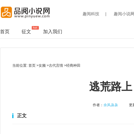
趣阅科技
|
趣阅小说
首页
征文
加入我们
当前位置:
首页
>
女频
>
古代言情
>
经商种田
逃荒路上
作者：
余风袅袅
更新
正文