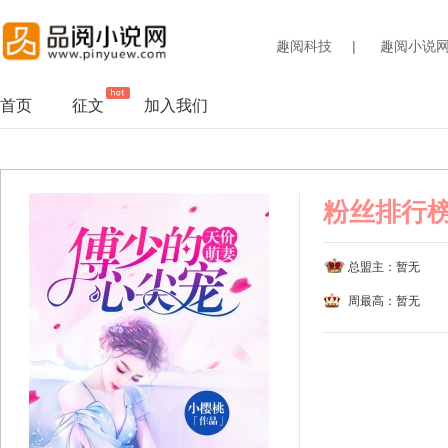
趣阅科技
|
趣阅小说
首页
征文
加入我们
粉丝排行榜
总盟主：暂无
周最高：暂无