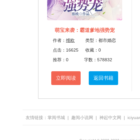
萌宝来袭：霸道爹地强势宠
作者：
维欧
类型：都市婚恋
点击：16625
收藏：0
推荐：0
字数：578832
立即阅读
返回书籍
友情链接：
掌阅书城
|
趣阅小说网
|
神起中文网
|
iciy