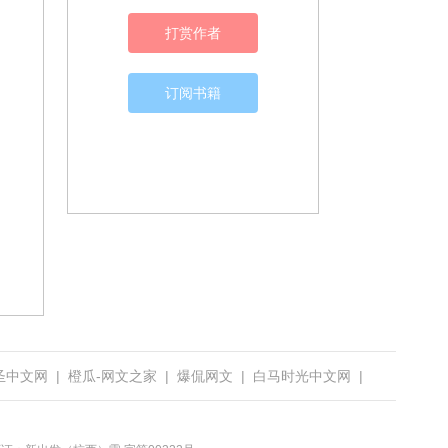
打赏作者
订阅书籍
圣中文网
|
橙瓜-网文之家
|
爆侃网文
|
白马时光中文网
|