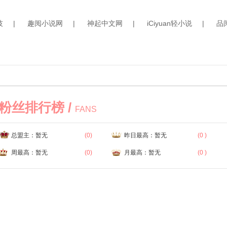
技
|
趣阅小说网
|
神起中文网
|
iCiyuan轻小说
|
品
粉丝排行榜 /
FANS
总盟主：暂无
(0)
昨日最高：暂无
(0 )
周最高：暂无
(0)
月最高：暂无
(0 )