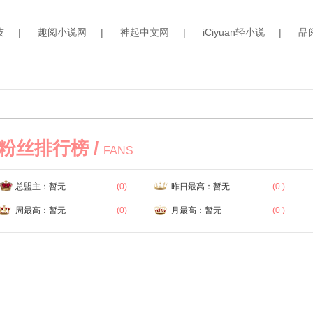
技
|
趣阅小说网
|
神起中文网
|
iCiyuan轻小说
|
品
粉丝排行榜 /
FANS
总盟主：暂无
(0)
昨日最高：暂无
(0 )
周最高：暂无
(0)
月最高：暂无
(0 )