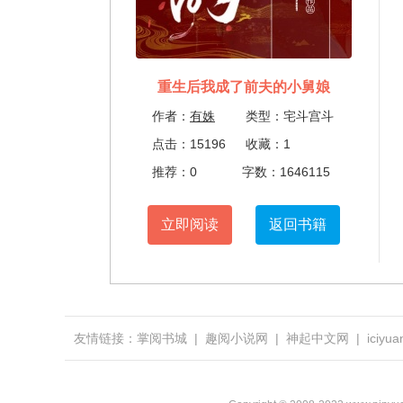
重生后我成了前夫的小舅娘
作者：
有姝
类型：宅斗宫斗
点击：15196
收藏：1
推荐：0
字数：1646115
立即阅读
返回书籍
友情链接：
掌阅书城
|
趣阅小说网
|
神起中文网
|
iciy