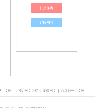
打赏作者
订阅书籍
圣中文网
|
橙瓜-网文之家
|
爆侃网文
|
白马时光中文网
|