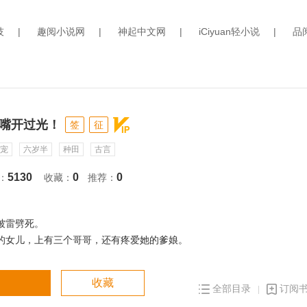
技
|
趣阅小说网
|
神起中文网
|
iCiyuan轻小说
|
品
嘴开过光！
签
征
宠
六岁半
种田
古言
5130
0
0
：
收藏：
推荐：
被雷劈死。
的女儿，上有三个哥哥，还有疼爱她的爹娘。
，混吃等死，谁知道不是洪涝就是大旱，还有蝗虫过境，本来殷实的叶家
收藏
全部目录
订阅
，自己居然竟是个金口玉言。
，养鸡养鸭，她以一己之力，丰衣足食。