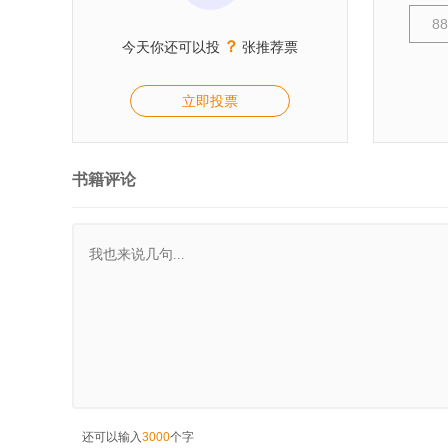
8
？
今天你还可以投
张推荐票
立即投票
书籍评论
还可以输入
3000
个字