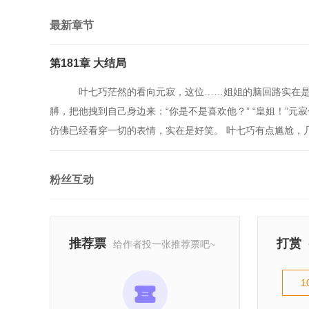
咦，捡了个难民，怎么
最新章节
“我不想做太子妃！”
叶七巧不傻，她有钱有
第181章 大结局
跟屁虫不依不饶，“你
哦？
叶七巧茫然的看向元寂，这位……姐姐的脑回路实在是有
这笔买卖划算，成交！
膊，把他拽到自己身边来：“你是不是喜欢他？” “皇姐！”元
仿佛已经看穿一切的表情，实在是好笑。 叶七巧有点尴尬，几
粉丝互动
推荐票
打赏
给作者投一张推荐票吧~
1