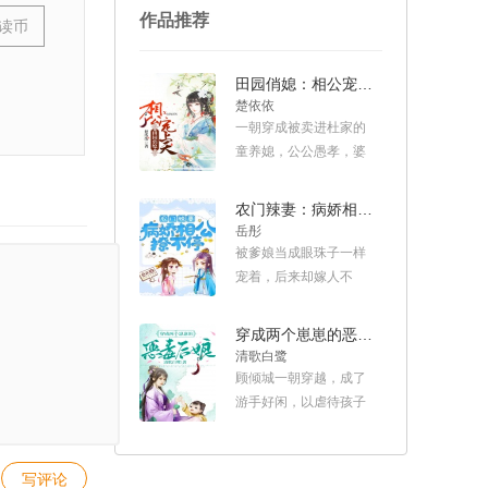
作品推荐
阅读币
田园俏媳：相公宠上天
楚依依
一朝穿成被卖进杜家的
童养媳，公公愚孝，婆
婆软弱，各路极品亲戚
缠不休，叶瑾瑜忍无可
农门辣妻：病娇相公撩不停
忍撩起袖子，大吼一
岳彤
声，“分家！” 分家后，
被爹娘当成眼珠子一样
叶瑾瑜左手发家致富，
宠着，后来却嫁人不
右手调教腹黑忠犬相
淑，惨遭横死的顾秀重
公，顺便教训找上门的
生了。 一重生回到了被
穿成两个崽崽的恶毒后娘
极品亲戚，小日子过得
人退下山陷害的那一
清歌白鹭
那叫一个美滋滋！ 叶瑾
天。 原本她只想着这辈
顾倾城一朝穿越，成了
瑜：“相公，别人说我是
子有仇报仇有怨报怨 ，
游手好闲，以虐待孩子
乡下女人配不上你，让
给爹娘改善生活，让爹
为乐，人人喊打的恶毒
我自请下堂！” 杜廷
娘好好享福。 谁知道仇
妇人。 看着面前一男一
轩：“娘子，在我心中你
还没报却倒贴了个病娇
女两个萌哒哒的娃，顾
最好！世间没有一个女