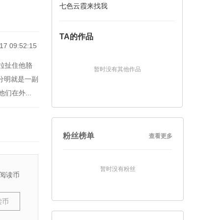
七色云霞来找我
TA的作品
17 09:52:15
拉扯住他胳
暂时没有其他作品
上分明就是一副
在外...
粉丝榜单
查看更多
暂时没有粉丝
阅读币
读币