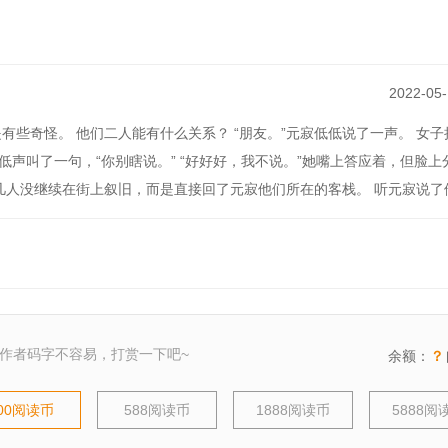
是个太子！
颜，干嘛要死在宫斗剧里！
2022-05-
想种地，天下都是你的地，此生只娶你一人！”
些奇怪。 他们二人能有什么关系？ “朋友。”元寂低低说了一声。 女子
寂低声叫了一句，“你别瞎说。” “好好好，我不说。”她嘴上答应着，但脸
人没继续在街上叙旧，而是直接回了元寂他们所在的客栈。 听元寂说了他们
作者码字不容易，打赏一下吧~
余额：
？
00阅读币
588阅读币
1888阅读币
5888阅