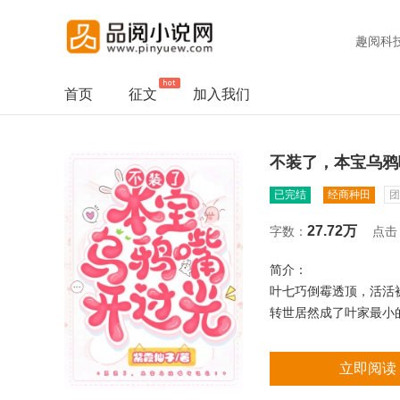
趣阅科
首页
征文
加入我们
不装了，本宝乌鸦
已完结
经商种田
团
27.72万
字数：
点击
简介：
叶七巧倒霉透顶，活活
转世居然成了叶家最小
原本以为开启团宠生活
来越穷，越来越穷……
立即阅读
一场意外，叶七巧发现
挖井，种地，灾后重建