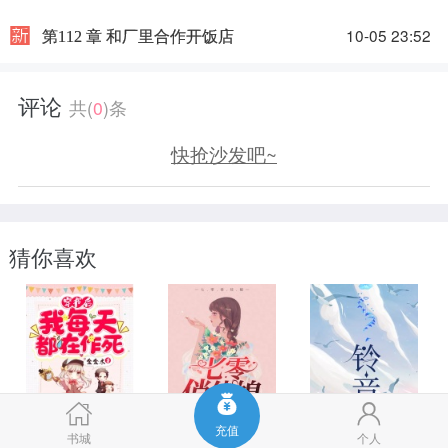
救命！
如果她有罪，请用法律来制裁她，而不是在她四岁就开始备
10-05 23:52
第112 章 和厂里合作开饭店
受煎熬！
此时她四岁啊，能活过第三集吗，在线等，急！很急！
为了小命她一边焦虑等待爸爸的消息，一边硬着头皮讨好女
评论
共(
0
)条
主姐姐。
没想到事情出乎意外的顺利，但是谁能告诉她为什么年代大
快抢沙发吧~
女主文还有路边捡男人的情节！
不怕被嘎腰子吗？
猜你喜欢
充值
书城
个人
穿书后我每天都在作死
七零俏佳媳
铃音