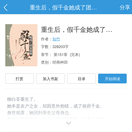
重生后，假千金她成了团宠锦鲤
分享
重生后，假千金她成了团宠锦鲤
作者：
知竹
字数：328203字
章节： 第151章 (完本)
类别：经商种田
打赏
加入书架
目录
开始阅读
柳白苓重生了。
她本是农户之女，却因意外抱错，成了侯府千金。
身世揭露，她回到亲生父母身边。
在堂妹和真千金一次次的设计陷害下，她走上绝路。
再一睁眼，她回到了转折点。